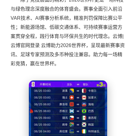
与绿色理念深度融合的体育盛会。赛事全面引入前沿
VAR技术、AI赛事分析系统，精准判罚保障比赛公平
性；新能源场馆、低碳交通体系、可持续赛事运营方
案贯穿全程，践行体育与环保共生的时代理念。云博|
云博官网登录 云博助力2026世界杯，呈现最新赛事资
讯、足球专家预测及多币种投注兼容。助力每一场精
彩竞猜，赢在世界杯。