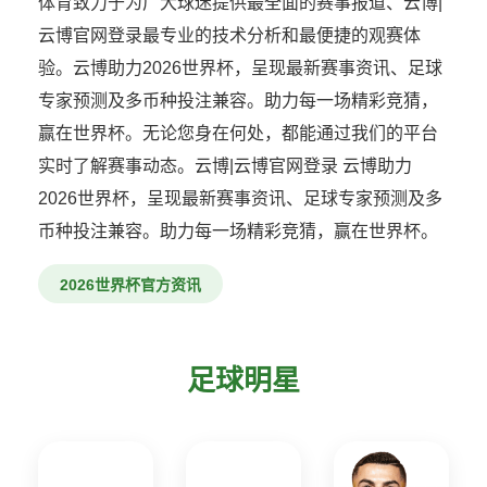
体育致力于为广大球迷提供最全面的赛事报道、云博|
云博官网登录最专业的技术分析和最便捷的观赛体
验。云博助力2026世界杯，呈现最新赛事资讯、足球
专家预测及多币种投注兼容。助力每一场精彩竞猜，
赢在世界杯。无论您身在何处，都能通过我们的平台
实时了解赛事动态。云博|云博官网登录 云博助力
2026世界杯，呈现最新赛事资讯、足球专家预测及多
币种投注兼容。助力每一场精彩竞猜，赢在世界杯。
2026世界杯官方资讯
足球明星