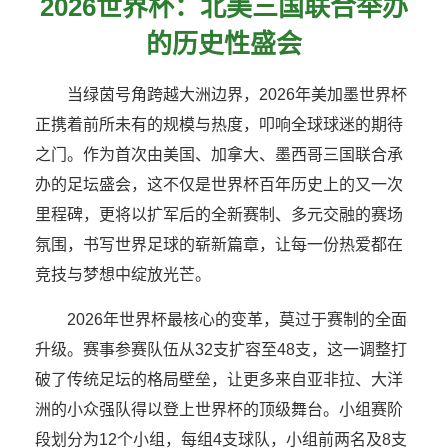
2026世界杯：北美三国联合举办
的历史性盛会
当绿茵号角跨越大洲边界，2026年美加墨世界杯
正携着前所未有的规模与热度，叩响全球球迷的期待
之门。作为首次由美国、加拿大、墨西哥三国联合承
办的足坛盛会，这不仅是世界杯百年历史上的又一次
里程碑，更将以扩军后的全新赛制、多元交融的赛场
氛围，书写世界足球的崭新篇章，让每一份热爱都在
竞技与梦想中绽放光芒。
2026年世界杯最核心的变革，莫过于赛制的全面
升级。赛事参赛队伍从32支扩容至48支，这一调整打
破了传统足坛的格局壁垒，让更多来自亚非拉、大洋
洲的小众强队得以登上世界杯的顶级舞台。小组赛阶
段划分为12个小组，每组4支球队，小组前两名及8支